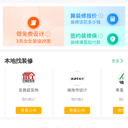
本地找装修
更多
皇雅庭装饰
瀚海华设计
希曼迪
预约数67
预约数9
预约数
查看公司
查看公司
查看