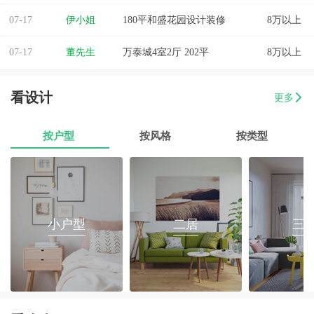
07-17
伊小姐
180平和盛花园设计装修
8万以上
07-17
董先生
万泰城4室2厅 202平
8万以上
07-17
葛小姐
榕城区榕江一品3室2厅1卫
8万以上
看设计
更多
07-17
魏先生
金海湾4室2厅
8万以上
按户型
按风格
按类型
07-17
曾女士
新澳城市花园3室1厅1卫
8万以上
07-17
方先生
金源华庭3室2厅1卫
8万以上
07-17
孙先生
海岸万和城4室2厅177平装修
8万以上
小户型
二居
三
07-17
戴女士
梅陇镇三房两厅翻新装修
8万以上
07-17
范有财
760平办公室装修
8万以上
07-17
苟先生
45平水果店设计装修
8万以上